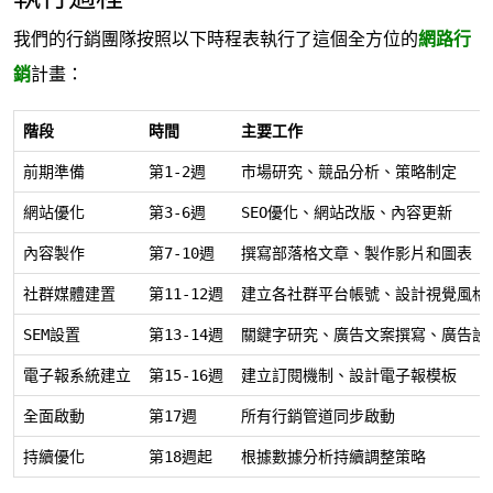
我們的行銷團隊按照以下時程表執行了這個全方位的
網路行
銷
計畫：
階段
時間
主要工作
前期準備
第1-2週
市場研究、競品分析、策略制定
網站優化
第3-6週
SEO優化、網站改版、內容更新
內容製作
第7-10週
撰寫部落格文章、製作影片和圖表
社群媒體建置
第11-12週
建立各社群平台帳號、設計視覺風格
SEM設置
第13-14週
關鍵字研究、廣告文案撰寫、廣告設
電子報系統建立
第15-16週
建立訂閱機制、設計電子報模板
全面啟動
第17週
所有行銷管道同步啟動
持續優化
第18週起
根據數據分析持續調整策略