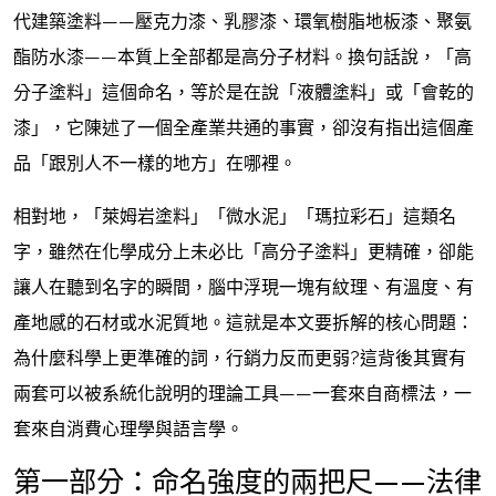
代建築塗料——壓克力漆、乳膠漆、環氧樹脂地板漆、聚氨
酯防水漆——本質上全部都是高分子材料。換句話說，「高
分子塗料」這個命名，等於是在說「液體塗料」或「會乾的
漆」，它陳述了一個全產業共通的事實，卻沒有指出這個產
品「跟別人不一樣的地方」在哪裡。
相對地，「萊姆岩塗料」「微水泥」「瑪拉彩石」這類名
字，雖然在化學成分上未必比「高分子塗料」更精確，卻能
讓人在聽到名字的瞬間，腦中浮現一塊有紋理、有溫度、有
產地感的石材或水泥質地。這就是本文要拆解的核心問題：
為什麼科學上更準確的詞，行銷力反而更弱?這背後其實有
兩套可以被系統化說明的理論工具——一套來自商標法，一
套來自消費心理學與語言學。
第一部分：命名強度的兩把尺——法律