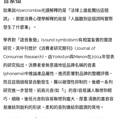
音象徵
如果說Abercrombie光譜解釋的是「法律上誰能獨佔這個
詞」，那麼消費心理學解釋的就是「人腦聽到這個詞時實際
發生了什麼事」。
學界對「語音象徵」(sound symbolism)有相當紮實的實證
研究，其中刊登於《消費者研究期刊》(Journal of
Consumer Research)、由Yorkston與Menon在2004年發表
的研究指出，消費者會無意識地從品牌名稱的音素
(phoneme)中推論產品屬性，進而影響對品牌的整體評價，
而且這個過程是自動發生、難以被理性抑制的。後續一系列
研究進一步發現，前高元音(如「i」的音)容易讓人聯想到輕
巧、細緻，後低元音則容易聯想到龐大、厚重;清脆的塞音容
易連結到銳利的形狀，柔和的音則連結到圓潤的質地。