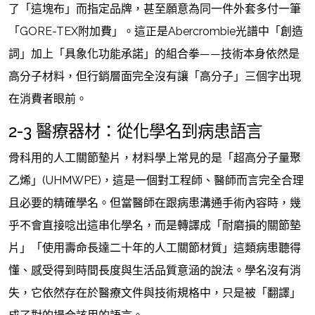
了「這塊布」而指定品牌，甚至願意為同一件外套多付一筆
「GORE-TEX附加費」。這正是Abercrombie光譜中「創造
詞」加上「具象化功能承諾」的組合拳——技術本身依然是
高分子材料，但行銷層面完全沒有讓「高分子」三個字出現
在消費者眼前。
2-3 醫療器材：從化學名到病患語言
骨科用的人工關節墊片，材料學上常見的是「超高分子量聚
乙烯」(UHMWPE)，這是一個對工程師、醫師而言完全合理
且必要的精確學名。但當醫師在跟病患溝通手術內容時，幾
乎不會直接唸出這串化學名，而是轉譯成「耐磨損的關節墊
片」「使用壽命長達二十年的人工關節材質」這類病患聽得
懂、感受得到時間長度與生活品質意涵的說法。學名沒有消
失，它依然存在於醫療文件與技術規格中，只是被「翻譯」