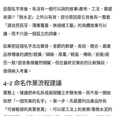
這個名字背後，有沒有一個可以說的故事(產地、工法、靈感
來源)?「微水泥」之所以有效，部分原因是它背後有一整套
「源自西班牙、薄層覆蓋、無接縫工藝」的具體故事可以
講，而不只是一個孤立的詞彙。
如果把這個名字念出聲音，音節的軟硬、長短、開合，跟產
品想傳達的調性(粗獷╱細緻、厚重╱輕盈、傳統╱前衛)是
否一致?語音象徵雖然細膩，但在最終定案前的比較階段，
值得納入考量。
4-2 命名作業流程建議
實務上，建議把命名拆成兩個獨立步驟來做，而不是一開始
就想「一個完美的名字」。第一步，先窮盡列出產品所有
「可被驗證的真實差異」，可以是工法上的差異(像微水泥的