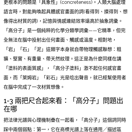
更根本的問題是「具象性」(concreteness)。人類大腦處理
語言時，對能夠喚起具體感官畫面的詞(看得到、摸得到、想
像得出材質的詞)，記憶與情感連結效率遠高於抽象詞彙。
「高分子」是一個純粹的化學分類學詞彙——它精準，但完
全無法在腦中投射出任何畫面、觸感或溫度。相對地，
「岩」「石」「泥」這類字本身就自帶物理觸感聯想：粗
獷、堅實、有重量、帶天然紋理。這正是為什麼同樣在講
「塗料的表面質感」，「高分子塗料」激不起任何感官畫
面，而「萊姆岩」「彩石」光是唸出聲音，就已經幫使用者
在腦中完成了一次材質想像。
1-3 兩把尺合起來看：「高分子」問題出
在哪
把法律光譜與心理機制疊在一起看，「高分子」這個詞同時
踩中兩個弱點：第一，它在商標光譜上落在通用╱描述區