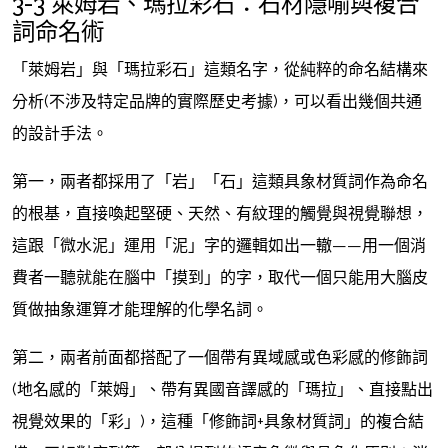
3-3 萊姆岩、瑪拉彩石：石材隱喻與複合
詞命名術
「萊姆岩」與「瑪拉彩石」這類名字，從純粹的命名結構來
分析(不涉及特定品牌的實際歷史考據)，可以看出幾個共通
的設計手法。
第一，兩者都採用了「岩」「石」這類具象材質詞作為命名
的根基，直接喚起堅硬、天然、有紋理的觸覺與視覺聯想，
這跟「微水泥」運用「泥」字的邏輯如出一轍——用一個消
費者一聽就能在腦中「摸到」的字，取代一個只能用大腦皮
質做抽象運算才能理解的化學名詞。
第二，兩者前面都搭配了一個帶有異域感或色彩感的修飾詞
(地名感的「萊姆」、帶有異國音譯感的「瑪拉」、直接點出
視覺效果的「彩」)，這種「修飾詞+具象材質詞」的複合結