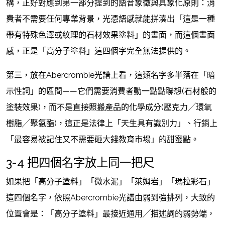
構，正好對應到第一部分提到的語音象徵與具象化原則：消
費者不需要任何專業背景，光憑語感就能拼湊出「這是一種
帶有特殊色澤或紋理的石材效果塗料」的畫面，而這個畫面
感，正是「高分子塗料」這四個字完全無法提供的。
第三，放在Abercrombie光譜上看，這類名字多半落在「暗
示性詞」的區間——它們需要消費者動一點點聯想(石材般的
塗裝效果)，而不是直接照搬產品的化學成分(壓克力╱環氧
樹脂╱聚氨酯)，這正是法律上「天生具有識別力」、行銷上
「最容易被記住又不需要砸大錢教育市場」的甜蜜點。
3-4 把四個名字放上同一把尺
如果把「高分子塗料」「微水泥」「萊姆岩」「瑪拉彩石」
這四個名字，依照Abercrombie光譜由弱到強排列，大致的
位置會是：「高分子塗料」最接近通用╱描述詞的弱勢端，