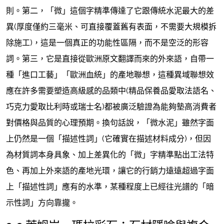
則。第二，「微」這個字精準傳達了它跟傳統水泥最大的差
異(厚度僅約三毫米、可直接覆蓋舊有表面，不需要大規模拆
除施工)，這是一個真正的功能性區隔，而不是空泛的形容
詞。第三，它是直接從歐洲原文翻譯而來的外來語，自帶一
種「進口工藝」「歐洲血統」的產地聯想，這種異域聯想效
應在許多需要塑造高級感的品類中(精品保養品愛取法語名、
巧克力愛取比利時或瑞士名)都被廣泛驗證為能夠墊高消費者
對價格與品質的心理預期。換句話說，「微水泥」雖然字面
上仍然是一個「描述性詞」(它確實在描述材料成分)，但因
為材質詞本身具象、加上差異化的「微」字精準點出工法特
色、再加上外來語的產地光環，讓它的行銷力遠遠超過字面
上「描述性詞」應有的水準，某種程度上已經往光譜的「暗
示性詞」方向靠攏。