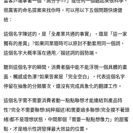
當客戶端拿著一個「高分子○○」或任何一個聽起來很科學、
很厲害的命名提案來找你時，可以用以下五個問題快速健
檢：
這個名字陳述的，是「全產業共通的事實」，還是「這一家
獨有的差異」?如果同業隨時可以原封不動套用同一個詞，
這個名字大概率落在通用╱描述詞的弱勢端。
聽到這個名字的瞬間，消費者腦中能不能浮現一個具體的畫
面、觸感或色澤?如果答案是「完全空白」，代表這個名字
停留在抽象的分類層次，還沒有完成具象化的翻譯工作。
這個名字需不需要消費者動一點點聯想才能連結到產品特
性?完全不需要聯想(純粹描述)和需要過多聯想(完全摸不著頭
緒)都不是理想狀態，中間那個「需要一點點想像力」的甜蜜
點，才是暗示性詞發揮最大效益的位置。