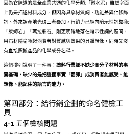
因為它陳述的是全產業共通的化學分類;「微水泥」雖然字面
上仍是描述材料成分，但因為具象材質詞、功能差異化修飾
詞、外來語產地光環三者疊加，行銷力已經向暗示性詞靠攏;
「萊姆岩」「瑪拉彩石」則更明確地落在暗示性詞的區間，
用石材隱喻喚起消費者對質感與效果的具體想像，同時又沒
有直接照搬產品的化學成分名稱。
這個排列說明了一件事：
塗料行業並不缺少高分子材料的事
實基礎，缺少的是把這個事實「翻譯」成消費者能感受、能
想像、能記住的語言的能力。
第四部分：給行銷企劃的命名健檢工
具
4-1 五個檢核問題