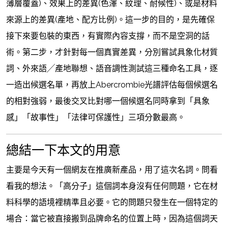
薄層覆蓋)、效果上的差異(色澤、紋理、耐候性)、或是材料
來源上的差異(產地、配方比例)。這一步的目的，是先確保
接下來要包裝的東西，有實際內容支撐，而不是空洞的話
術。第二步，才針對每一個真實差異，分別嘗試具象化材質
詞、外來語╱產地聯想、語音調性測試這三種命名工具，逐
一造出候選名單，再放上Abercrombie光譜評估每個候選名
的相對強弱，最後交叉比對哪一個候選名同時拿到「具象
感」「故事性」「法律可保護性」三項分數最高。
總結一下本文的用意
主要是今天有一個網友在推廣新產品，用了這次名詞。問看
看我的想法。「高分子」這個詞本身沒有任何問題，它在材
料科學的語境裡精準且必要。它的問題只發生在一個特定的
場合：當它被直接搬到品牌命名的位置上時，因為這個詞天