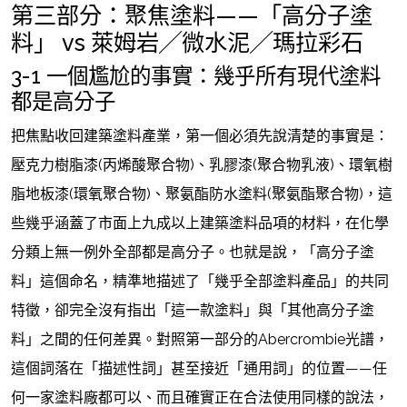
第三部分：聚焦塗料——「高分子塗
料」 vs 萊姆岩╱微水泥╱瑪拉彩石
3-1 一個尷尬的事實：幾乎所有現代塗料
都是高分子
把焦點收回建築塗料產業，第一個必須先說清楚的事實是：
壓克力樹脂漆(丙烯酸聚合物)、乳膠漆(聚合物乳液)、環氧樹
脂地板漆(環氧聚合物)、聚氨酯防水塗料(聚氨酯聚合物)，這
些幾乎涵蓋了市面上九成以上建築塗料品項的材料，在化學
分類上無一例外全部都是高分子。也就是說，「高分子塗
料」這個命名，精準地描述了「幾乎全部塗料產品」的共同
特徵，卻完全沒有指出「這一款塗料」與「其他高分子塗
料」之間的任何差異。對照第一部分的Abercrombie光譜，
這個詞落在「描述性詞」甚至接近「通用詞」的位置——任
何一家塗料廠都可以、而且確實正在合法使用同樣的說法，