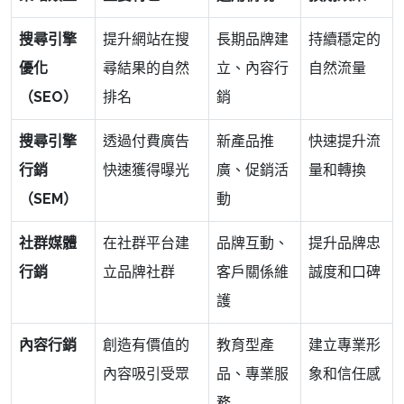
搜尋引擎
提升網站在搜
長期品牌建
持續穩定的
優化
尋結果的自然
立、內容行
自然流量
（SEO）
排名
銷
搜尋引擎
透過付費廣告
新產品推
快速提升流
行銷
快速獲得曝光
廣、促銷活
量和轉換
（SEM）
動
社群媒體
在社群平台建
品牌互動、
提升品牌忠
行銷
立品牌社群
客戶關係維
誠度和口碑
護
內容行銷
創造有價值的
教育型產
建立專業形
內容吸引受眾
品、專業服
象和信任感
務