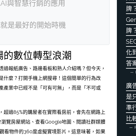
AI與智慧行銷的應用
牌？
Ge
在就是最好的開始時機
牌？
S
化到
場的數位轉型浪潮
答
透過報紙廣告、路邊看板和熟人介紹嗎？但今天，
是什麼？打開手機上網搜尋！這個簡單的行為改
廣
產產業中已經不是「可有可無」，而是「不可或
是
準行
，超過85%的購屋者在實際看房前，會先在網路上
比
會瀏覽房屋網站、查看Google地圖、閱讀社群媒體
P
be觀看物件的360度虛擬實境影片。這意味著，如果