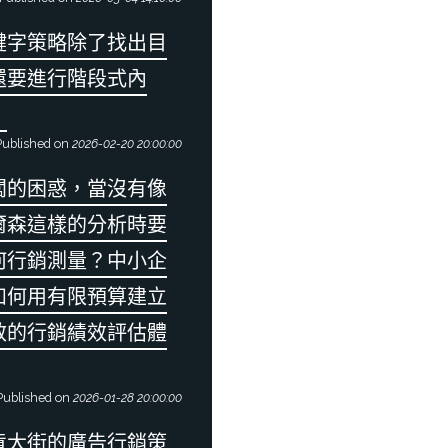
鍵字策略除了找出目
還要進行階段式內
！
ublished on
2026-02-20 20:00:00
闆的困惑，當沒有像
爾森這樣的分析時要
何行銷測量？中小企
如何用有限預算建立
效的行銷績效評估體
ublished on
2026-01-28 20:00:00
貨大街的廣告行銷策