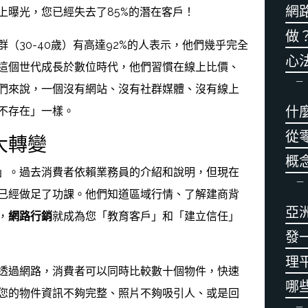
網
上曝光，您已經失去了85%的潛在客戶！
做
（30-40歲）有高達92%的人表示，他們幾乎完全
心
這個世代成長於數位時代，他們習慣在線上比價、
們來說，一個沒有網站、沒有社群媒體、沒有線上
什
不存在」一樣。
從
大轉變
概
」。過去消費者依賴業務員的介紹和說明，但現在
已經做足了功課。他們知道區域行情、了解建商背
亞
，
網路行銷
就成為您「教育客戶」和「建立信任」
發
理
透過網路，消費者可以同時比較數十個物件，快速
哪
您的物件資訊不夠完整、照片不夠吸引人、或是回