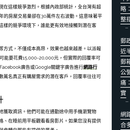
現在這樣競爭激烈。根據內政部統計，全台灣有超
略
每年的房屋交易量卻在30萬件左右波動。這意味著平
整
在這樣的競爭環境下，誰能更有效地接觸到潛在客
郵
等方式，不僅成本高昂，效果也越來越差。以派報
近半
可能要花費15,000-20,000元，但實際的回覆率可
郵
acebook廣告或Google關鍵字廣告進行
網路行
公
數萬名真正有購屋需求的潛在客戶，回覆率往往可
痛
實
升
地獲取資訊。他們可能在通勤途中用手機瀏覽物
網
格、在睡前用平板觀看看房影片。如果您沒有提供
合