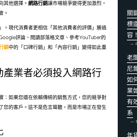
向其他選擇。
網路行銷
讓市場競爭變得更加激烈，
關
會。
標
」。現代消費者更相信「其他消費者的評價」勝過
容
ogle評論、閱讀部落格文章、參考YouTuber的
P
行銷
中的「口碑行銷」和「內容行銷」變得如此重
老
尼
動產業者必須投入網路行
如
業
實：如果您還在依賴傳統的銷售方式，您的競爭對
有
了您的客戶。這不是危言聳聽，而是市場正在發生
系
P
化
年