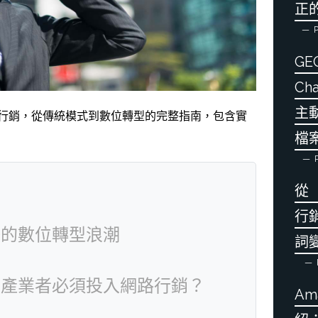
正
P
GE
Ch
主
行銷，從傳統模式到數位轉型的完整指南，包含實
檔
P
從
行
場的數位轉型浪潮
詞
動產業者必須投入網路行銷？
Am