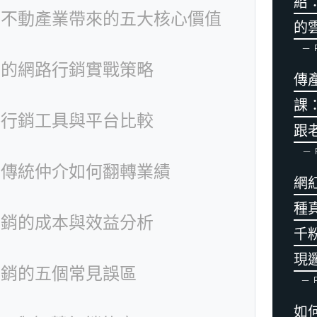
紹
為不動產業帶來的五大核心價值
的
P
者的網路行銷實戰策略
傳
課
路行銷工具與平台比較
跟
：傳統仲介如何翻轉業績
網
種
行銷的成本與效益分析
千
現
行銷的五個常見誤區
P
如