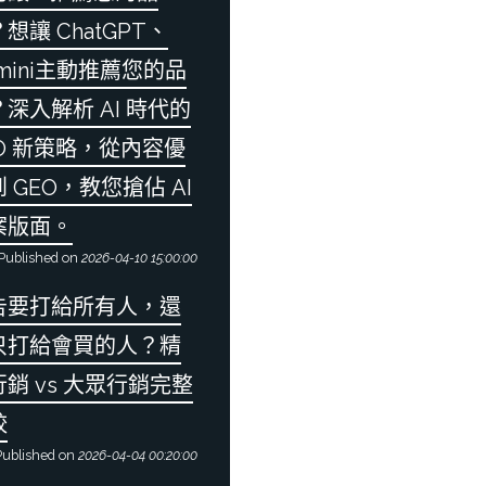
想讓 ChatGPT、
mini主動推薦您的品
深入解析 AI 時代的
EO 新策略，從內容優
 GEO，教您搶佔 AI
案版面。
Published on
2026-04-10 15:00:00
告要打給所有人，還
只打給會買的人？精
銷 vs 大眾行銷完整
較
ublished on
2026-04-04 00:20:00