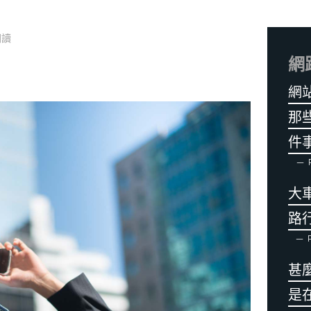
次閱讀
網
網
那
件
P
大
路
P
甚
是