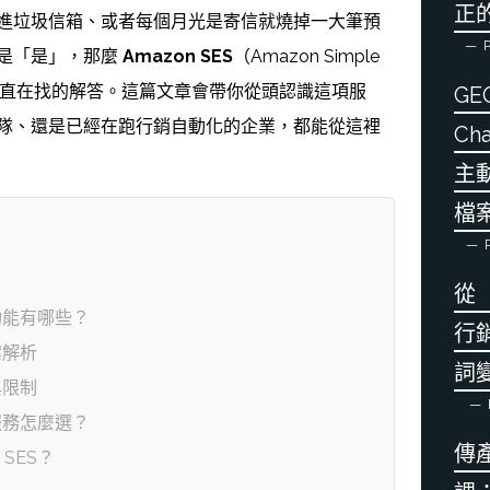
正
進垃圾信箱、或者每個月光是寄信就燒掉一大筆預
P
是「是」，那麼
Amazon SES
（Amazon Simple
可能是你一直在找的解答。這篇文章會帶你從頭認識這項服
GE
隊、還是已經在跑行銷自動化的企業，都能從這裡
Ch
主
檔
P
？
從
心功能有哪些？
行
案解析
詞
與限制
他服務怎麼選？
傳
 SES？