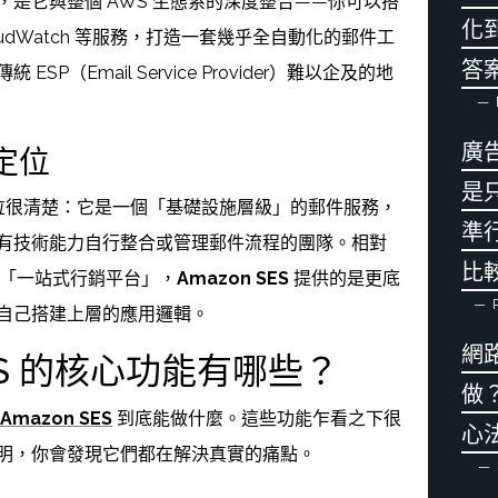
，是它與整個 AWS 生態系的深度整合——你可以搭
化到
CloudWatch 等服務，打造一套幾乎全自動化的郵件工
答
P（Email Service Provider）難以企及的地
廣
的定位
是
位很清楚：它是一個「基礎設施層級」的郵件服務，
準行
有技術能力自行整合或管理郵件流程的團隊。相對
比
yo 這類「一站式行銷平台」，
Amazon SES
提供的是更底
P
自己搭建上層的應用邏輯。
網
 SES 的核心功能有哪些？
做
Amazon SES
到底能做什麼。這些功能乍看之下很
心
明，你會發現它們都在解決真實的痛點。