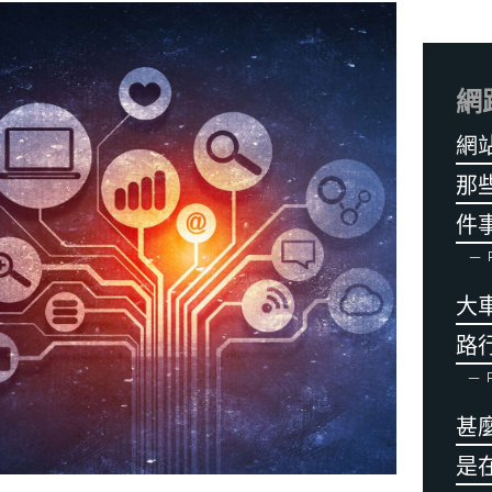
網
網
那
件
P
大
路
P
甚
是