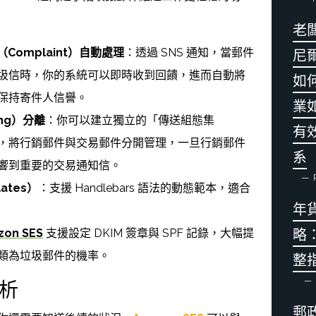
老
Complaint）自動處理
：透過 SNS 通知，當郵件
尼
圾信時，你的系統可以即時收到回饋，進而自動將
如
保持寄件人信譽。
業
ing）分離
：你可以建立獨立的「傳送組態集
有
 Set）」，將行銷郵件與交易郵件分開管理，一旦行銷郵件
系
響到重要的交易通知信。
P
ates）
：支援 Handlebars 語法的動態範本，適合
年
zon SES
支援設定 DKIM 簽章與 SPF 記錄，大幅提
略
類為垃圾郵件的機率。
整
分析
郵