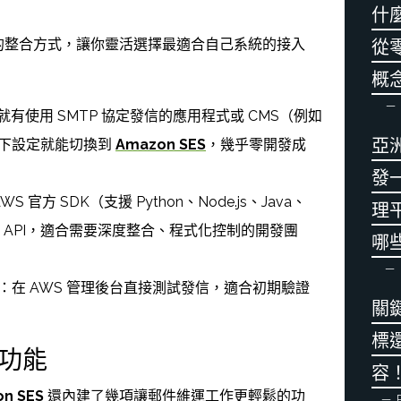
什
的整合方式，讓你靈活選擇最適合自己系統的接入
從
概
有使用 SMTP 協定發信的應用程式或 CMS（例如
亞
改一下設定就能切換到
Amazon SES
，幾乎零開發成
發
WS 官方 SDK（支援 Python、Node.js、Java、
理
叫 API，適合需要深度整合、程式化控制的開發團
哪
：在 AWS 管理後台直接測試發信，適合初期驗證
關
標
理功能
容
n SES
還內建了幾項讓郵件維運工作更輕鬆的功
P