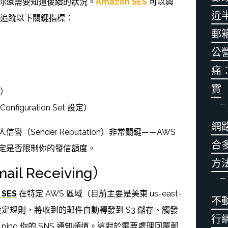
你還需要知道後續的狀況。
Amazon SES
可以與
近半
 整合，追蹤以下關鍵指標：
郵
公
痛
實
e）
iguration Set 設定）
網
（Sender Reputation）非常關鍵——AWS
合
定是否限制你的發信額度。
方
il Receiving）
 SES
在特定 AWS 區域（目前主要是美東 us-east-
不
定規則，將收到的郵件自動轉發到 S3 儲存、觸發
行
 ping 你的 SNS 通知頻道。這對於需要處理回覆郵