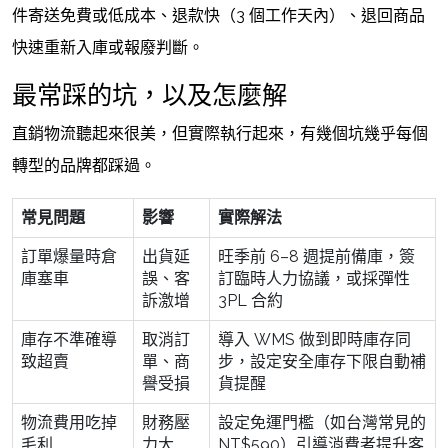
件寄送免費或低成本、退款快（3 個工作天內）、退回商品
快速重新入庫或報廢判斷。
最常踩的坑，以及怎麼解
直銷物流聽起來很美，但實際執行起來，有幾個坑幾乎每個
轉型的品牌都踩過。
常見問題
影響
實際解法
訂單爆量時倉
出貨延
旺季前 6–8 週提前備庫，簽
庫塞車
誤、客
訂臨時人力協議，或採彈性
訴激增
3PL 合約
庫存不準確導
取消訂
導入 WMS 做到即時庫存同
致超賣
單、商
步，設定安全庫存下限自動補
譽受損
貨提醒
物流費用吃掉
財務壓
設定免運門檻（如台灣常見的
毛利
力大
NT$590）引導消費者提升客