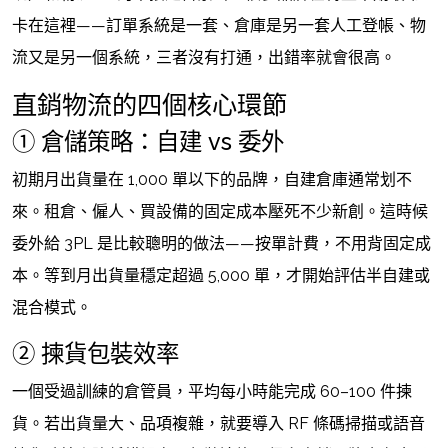
卡在這裡——訂單系統是一套、倉庫是另一套人工登帳、物
流又是另一個系統，三者沒有打通，出錯率就會很高。
直銷物流的四個核心環節
① 倉儲策略：自建 vs 委外
初期月出貨量在 1,000 單以下的品牌，自建倉庫通常划不
來。租倉、僱人、買設備的固定成本壓死不少新創。這時候
委外給 3PL 是比較聰明的做法——按單計費，不用背固定成
本。等到月出貨量穩定超過 5,000 單，才開始評估半自建或
混合模式。
② 揀貨包裝效率
一個受過訓練的倉管員，平均每小時能完成 60–100 件揀
貨。若出貨量大、品項複雜，就要導入 RF 條碼掃描或語音