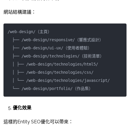
網站結構建議：
/web-design/（主頁）
 ├── /web-design/responsive/（響應式設計）
 ├── /web-design/ui-ux/（使用者體驗）
 ├── /web-design/technologies/（技術清單）
 │ ├── /web-design/technologies/html5/
 │ ├── /web-design/technologies/css/
 │ └── /web-design/technologies/javascript/
 └── /web-design/portfolio/（作品集）
優化效果
這樣的Entity SEO優化可以帶來：