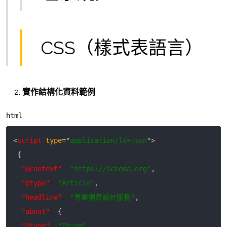
CSS（樣式表語言）
實作結構化資料範例
html
<
script
type
=
"
application/ld+json
"
>
{
"@context"
:
"https://schema.org"
,
"@type"
:
"Article"
,
"headline"
:
"專業網頁設計服務"
,
"about"
:
{
"@type"
:
"Thing"
,