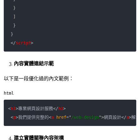
}
]
}
}
<
/
script
>
內容實體連結示範
以下是一段優化過的內文範例：
html
<
h1
>
專業網頁設計服務
<
/
h1
>
<
p
>
我們提供完整的
<
a
href
=
"
/web-design
"
>
網頁設計
<
/
a
>
解決
建立實體關聯內容架構