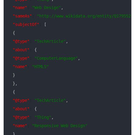
"name"
:
"Web Design"
,
"sameAs"
:
"http://www.wikidata.org/entity/Q179552"
"subjectOf"
:
[
{
"@type"
:
"TechArticle"
,
"about"
:
{
"@type"
:
"ComputerLanguage"
,
"name"
:
"HTML5"
}
}
,
{
"@type"
:
"TechArticle"
,
"about"
:
{
"@type"
:
"Thing"
,
"name"
:
"Responsive Web Design"
}