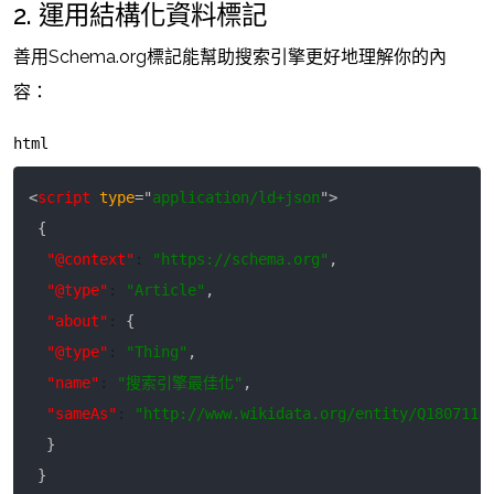
2. 運用結構化資料標記
善用Schema.org標記能幫助搜索引擎更好地理解你的內
容：
html
<
script
type
=
"
application/ld+json
"
>
{
"@context"
:
"https://schema.org"
,
"@type"
:
"Article"
,
"about"
:
{
"@type"
:
"Thing"
,
"name"
:
"搜索引擎最佳化"
,
"sameAs"
:
"http://www.wikidata.org/entity/Q180711"
}
}