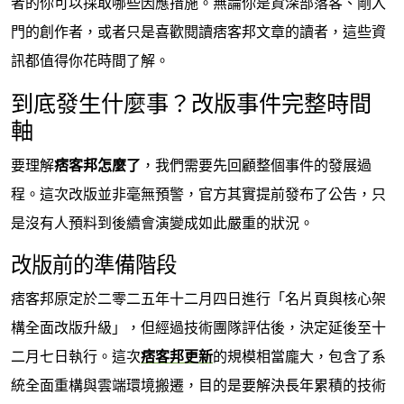
者的你可以採取哪些因應措施。無論你是資深部落客、剛入
門的創作者，或者只是喜歡閱讀痞客邦文章的讀者，這些資
訊都值得你花時間了解。
到底發生什麼事？改版事件完整時間
軸
要理解
痞客邦怎麼了
，我們需要先回顧整個事件的發展過
程。這次改版並非毫無預警，官方其實提前發布了公告，只
是沒有人預料到後續會演變成如此嚴重的狀況。
改版前的準備階段
痞客邦原定於二零二五年十二月四日進行「名片頁與核心架
構全面改版升級」，但經過技術團隊評估後，決定延後至十
二月七日執行。這次
痞客邦更新
的規模相當龐大，包含了系
統全面重構與雲端環境搬遷，目的是要解決長年累積的技術