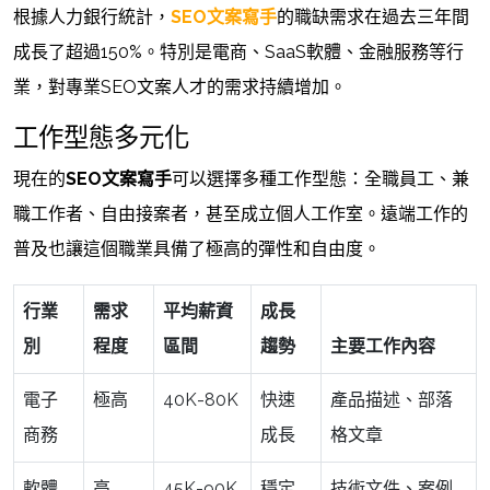
根據人力銀行統計，
SEO文案寫手
的職缺需求在過去三年間
成長了超過150%。特別是電商、SaaS軟體、金融服務等行
業，對專業SEO文案人才的需求持續增加。
工作型態多元化
現在的
SEO文案寫手
可以選擇多種工作型態：全職員工、兼
職工作者、自由接案者，甚至成立個人工作室。遠端工作的
普及也讓這個職業具備了極高的彈性和自由度。
行業
需求
平均薪資
成長
別
程度
區間
趨勢
主要工作內容
電子
極高
40K-80K
快速
產品描述、部落
商務
成長
格文章
軟體
高
45K-90K
穩定
技術文件、案例