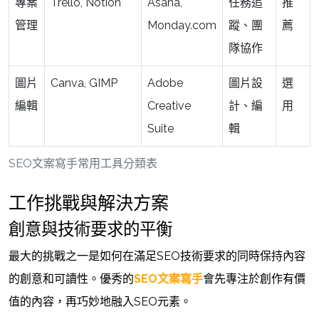
專案
Trello, Notion
Asana,
任務追
推
管理
Monday.com
蹤、團
薦
隊協作
圖片
Canva, GIMP
Adobe
圖片設
選
編輯
Creative
計、編
用
Suite
輯
SEO文案寫手常用工具分類表
工作挑戰與解決方案
創意與技術要求的平衡
最大的挑戰之一是如何在滿足SEO技術要求的同時保持內容
的創意和可讀性。優秀的
SEO文案寫手
會先專注於創作有價
值的內容，再巧妙地融入SEO元素。