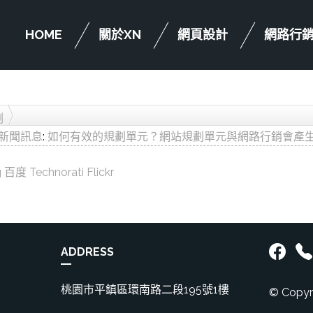
HOME
關於XN
網頁設計
網路行
劃
新聞訊息
:
如何有效的規劃單元？網站規劃單元與網路行銷會產
g
百度
Technorati
Flickr
ADDRESS
桃園市平鎮區環南路二段195號1樓
© Copyr