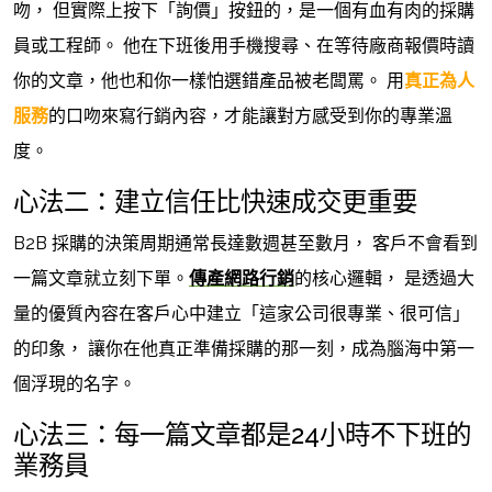
吻， 但實際上按下「詢價」按鈕的，是一個有血有肉的採購
員或工程師。 他在下班後用手機搜尋、在等待廠商報價時讀
你的文章，他也和你一樣怕選錯產品被老闆罵。 用
真正為人
服務
的口吻來寫行銷內容，才能讓對方感受到你的專業溫
度。
心法二：建立信任比快速成交更重要
B2B 採購的決策周期通常長達數週甚至數月， 客戶不會看到
一篇文章就立刻下單。
傳產網路行銷
的核心邏輯， 是透過大
量的優質內容在客戶心中建立「這家公司很專業、很可信」
的印象， 讓你在他真正準備採購的那一刻，成為腦海中第一
個浮現的名字。
心法三：每一篇文章都是24小時不下班的
業務員