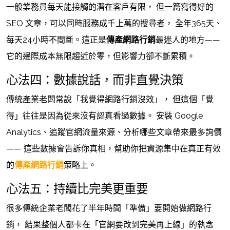
一般業務員每天能接觸的潛在客戶有限， 但一篇寫得好的
SEO 文章，可以同時服務成千上萬的搜尋者， 全年365天、
每天24小時不間斷。這正是
傳產網路行銷
最迷人的地方——
它的邊際成本無限趨近於零，但影響力卻不斷累積。
心法四：數據說話，而非直覺決策
傳統產業老闆常說「我覺得網路行銷沒效」， 但這個「覺
得」往往是因為從來沒有認真看過數據。 安裝 Google
Analytics、追蹤官網流量來源、分析哪些文章帶來最多詢價
—— 這些數據會告訴你真相，幫助你把資源集中在真正有效
的
傳產網路行銷
策略上。
心法五：持續比完美更重要
很多傳統企業老闆花了半年時間「準備」要開始做網路行
銷， 結果整個人都卡在「官網要改到完美再上線」的執念