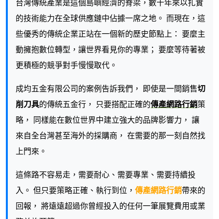
台灣傳統產業是這個島嶼經濟的脊梁，數十年來以扎實
的技術能力在全球供應鏈中佔據一席之地。 而現在，這
些優秀的傳統企業正站在一個新的歷史節點上： 要麼主
動擁抱數位轉型，讓世界看見你的專業； 要麼等待著被
更積極的競爭對手慢慢取代。
成均五金有限公司的案例告訴我們， 即使是一間銷售
切
削刀具
的傳統五金行， 只要搭配正確的
傳產網路行銷
策
略， 同樣能在數位世界中建立強大的品牌影響力， 讓
來自全台灣甚至海外的採購商， 在需要的那一刻自然找
上門來。
這條路不容易走，需要耐心、需要專業、需要持續投
入。 但只要策略正確、執行到位，
傳產網路行銷
帶來的
回報， 將遠遠超過你曾經投入的任何一筆展覽費用或業