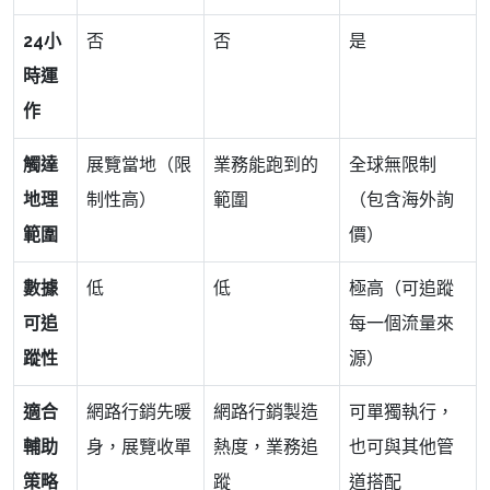
24小
否
否
是
時運
作
觸達
展覽當地（限
業務能跑到的
全球無限制
地理
制性高）
範圍
（包含海外詢
範圍
價）
數據
低
低
極高（可追蹤
可追
每一個流量來
蹤性
源）
適合
網路行銷先暖
網路行銷製造
可單獨執行，
輔助
身，展覽收單
熱度，業務追
也可與其他管
策略
蹤
道搭配