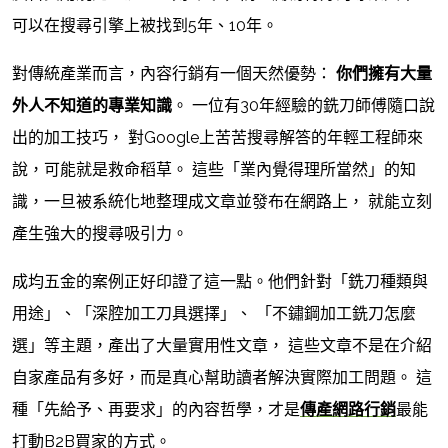
可以在搜尋引擎上被找到5年、10年。
對傳統產業而言，內容行銷有一個天然優勢：
你們擁有大量
外人不知道的專業知識
。 一位有30年經驗的銑刀師傅隨口說
出的加工技巧， 對Google上苦苦搜尋解答的年輕工程師來
說，可能就是救命稻草。 這些「業內覺得理所當然」的知
識，一旦被系統化地整理成文章並發布在網路上， 就能立刻
產生強大的搜尋吸引力。
成均五金的案例正好印證了這一點。他們針對「銑刀種類與
用途」、「深腔加工刀具選擇」、 「不鏽鋼加工銑刀怎麼
選」等主題，產出了大量實用性文章， 這些文章不是在介紹
自家產品有多好，而是真心幫助讀者解決實際加工問題。 這
種「先給予、再要求」的內容哲學，才是
傳產網路行銷
最能
打動B2B買家的方式。