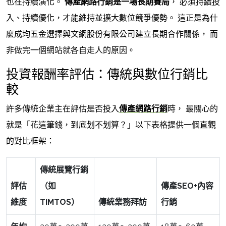
也在持續演化。
傳產網路行銷是一場長期賽局
， 必須持續投
入、持續優化，才能維持並擴大數位競爭優勢。 這正是為什
麼成均五金選擇與文網股份有限公司建立長期合作關係， 而
非做完一個網站就各自走人的原因。
投資報酬率評估：傳統與數位行銷比
較
許多傳統企業主在評估是否投入
傳產網路行銷
時， 最關心的
就是「花這筆錢，到底划不划算？」以下表格提供一個直觀
的對比框架：
傳統展覽行銷
評估
（如
傳產SEO+內容
維度
TIMTOS）
傳統業務拜訪
行銷