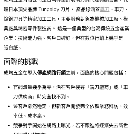
理日本頂尖品牌 Tungaloy 刀片， 產品線涵蓋
銑刀
、車刀、
鎢鋼刀具等精密加工工具，主要服務對象為機械加工廠、模
具廠與精密零件製造商。 這是一個典型的台灣傳統五金產業
企業：技術能力強、客戶口碑好，但在數位行銷上幾乎是一
張白紙。
面臨的挑戰
成均五金在導入
傳產網路行銷
之前，面臨的核心問題包括：
官網流量幾乎為零，潛在客戶搜尋「銑刀廠商」或「車
刀供應商」時完全找不到。
舊客戶雖然穩定，但新客戶開發完全依賴業務拜訪，效
率低、成本高。
競爭對手開始在網路上曝光，若不跟進將逐漸失去新世