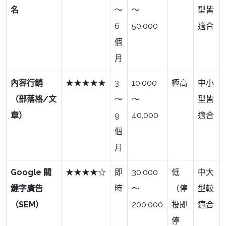
名
～
～
型皆
6
50,000
適合
個
月
內容行銷
★★★★★
3
10,000
極高
中小
（部落格/文
～
～
型皆
章）
9
40,000
適合
個
月
Google 關
★★★★☆
即
30,000
低
中大
鍵字廣告
時
～
（停
型較
（SEM）
200,000
投即
適合
停