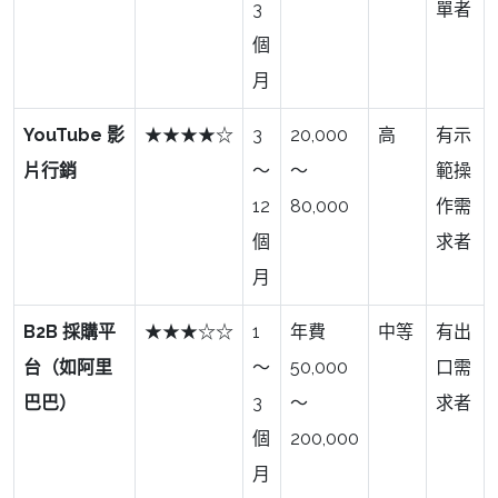
3
單者
個
月
YouTube 影
★★★★☆
3
20,000
高
有示
片行銷
～
～
範操
12
80,000
作需
個
求者
月
B2B 採購平
★★★☆☆
1
年費
中等
有出
台（如阿里
～
50,000
口需
巴巴）
3
～
求者
個
200,000
月