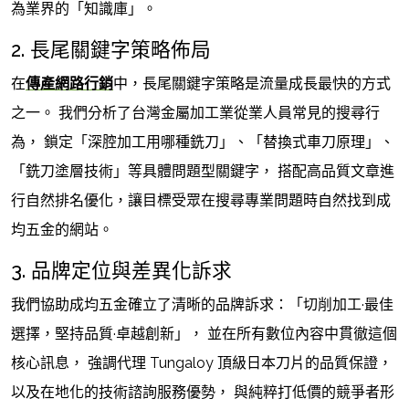
為業界的「知識庫」。
2. 長尾關鍵字策略佈局
在
傳產網路行銷
中，長尾關鍵字策略是流量成長最快的方式
之一。 我們分析了台灣金屬加工業從業人員常見的搜尋行
為， 鎖定「深腔加工用哪種銑刀」、「替換式車刀原理」、
「銑刀塗層技術」等具體問題型關鍵字， 搭配高品質文章進
行自然排名優化，讓目標受眾在搜尋專業問題時自然找到成
均五金的網站。
3. 品牌定位與差異化訴求
我們協助成均五金確立了清晰的品牌訴求：「切削加工·最佳
選擇，堅持品質·卓越創新」， 並在所有數位內容中貫徹這個
核心訊息， 強調代理 Tungaloy 頂級日本刀片的品質保證，
以及在地化的技術諮詢服務優勢， 與純粹打低價的競爭者形