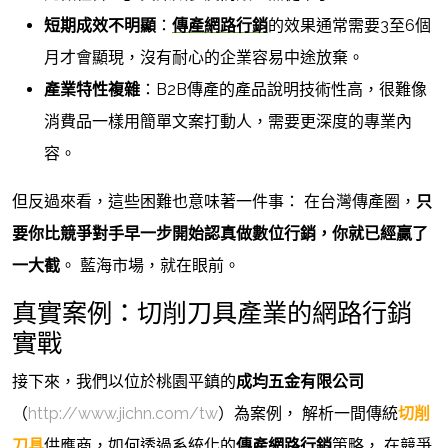
短期成效不明顯
：
傳產網路行銷
的效果通常需要3至6個
月才會顯現，沒有耐心的企業容易中途放棄。
產業特性複雜
：B2B傳產的產品說明技術性高，很難像
消費品一樣用簡單文案打動人，需要更深度的專業內
容。
但反過來看，這些困難也意味著一件事： 在台灣傳產圈，
只
要你比競爭對手早一步開始認真做數位行銷，你就已經贏了
一大截
。 藍海市場，就在眼前。
真實案例：切削刀具產業的網路行銷
實戰
接下來，我們以位於桃園平鎮的
成均五金有限公司
（
http://www.jichn.com/tw
）為案例， 解析一間傳統
切削
刀具
供應商，如何透過系統化的
傳產網路行銷
策略， 在競爭