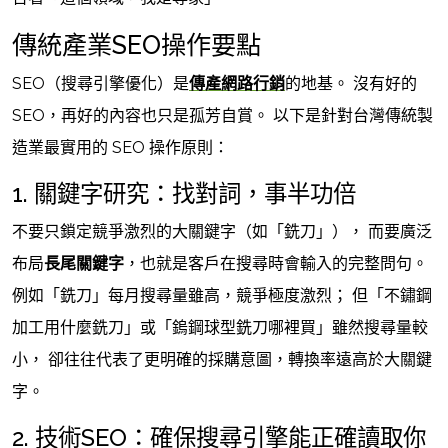
傳統產業SEO操作要點
SEO（搜尋引擎優化）是
傳產網路行銷
的地基。 沒有好的
SEO，再好的內容也只是孤芳自賞。 以下是針對台灣傳統製
造業最實用的 SEO 操作原則：
1. 關鍵字研究：找對詞，事半功倍
不要只鎖定競爭激烈的大關鍵字（如「銑刀」）， 而要廣泛
布局
長尾關鍵字
，也就是客戶在搜尋時會輸入的完整問句。
例如「銑刀」每月搜尋量雖高，競爭極度激烈； 但「不鏽鋼
加工用什麼銑刀」或「鎢鋼球型銑刀哪裡買」雖然搜尋量較
小， 卻往往代表了更明確的採購意圖，轉換率遠高於大關鍵
字。
2. 技術SEO：確保搜尋引擎能正確讀取你