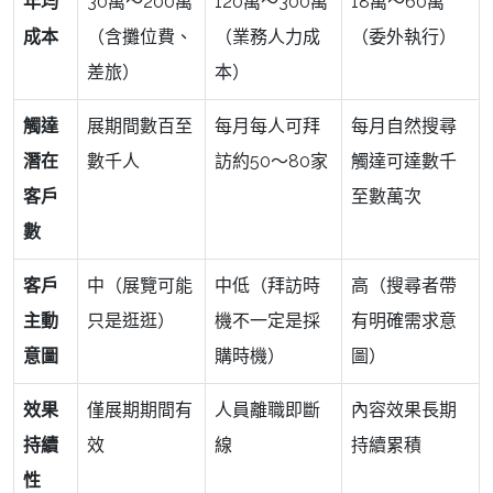
年均
30萬～200萬
120萬～300萬
18萬～60萬
成本
（含攤位費、
（業務人力成
（委外執行）
差旅）
本）
觸達
展期間數百至
每月每人可拜
每月自然搜尋
潛在
數千人
訪約50～80家
觸達可達數千
客戶
至數萬次
數
客戶
中（展覽可能
中低（拜訪時
高（搜尋者帶
主動
只是逛逛）
機不一定是採
有明確需求意
意圖
購時機）
圖）
效果
僅展期期間有
人員離職即斷
內容效果長期
持續
效
線
持續累積
性