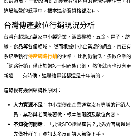
篩選廠商。 一間沒有好好經營數位內容的台灣傳產企業，在
這場無聲的競爭中，根本連參賽資格都沒有。
台灣傳產數位行銷現況分析
台灣有超過15萬家中小製造業，涵蓋機械、五金、電子、紡
織、食品等各個領域。 然而根據中小企業處的調查，真正有
系統地執行
傳產網路行銷
的企業， 比例仍偏低。多數企業的
「網路行銷」僅止於架設一個靜態官網， 然後就再也沒有更
新過——有時候，連聯絡電話都還是十年前的。
這背後有幾個結構性原因：
人力資源不足
：中小型傳產企業通常沒有專職的行銷人
員，業務與老闆兼著做，根本無暇顧及數位內容。
不知從何開始
：「要做SEO還是廣告？要先弄官網還是
先做社群？」資訊太多反而讓人無從下手。