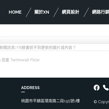
HOME
關於XN
網頁設計
網路行
新聞訊息
:
FB臉書抓不到更新的圖片或內容？
g
百度
Technorati
Flickr
ADDRESS
桃園市平鎮區環南路二段195號1樓
© Copyr